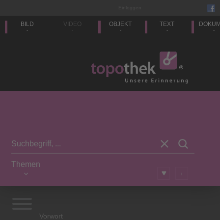
Einloggen
BILD
VIDEO
OBJEKT
TEXT
DOKU
-
-
-
-
-
Themen
i
Vorwort