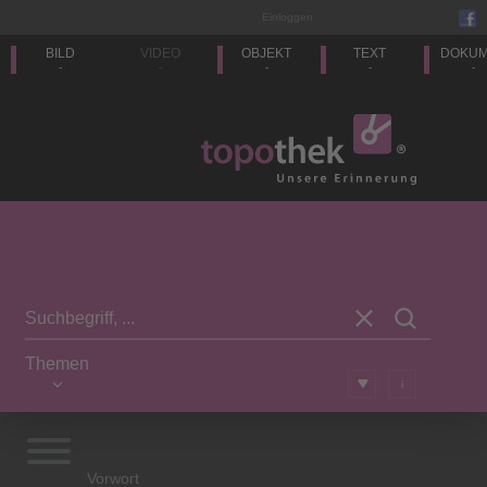
Einloggen
BILD
VIDEO
OBJEKT
TEXT
DOKU
-
-
-
-
-
Themen
i
Vorwort